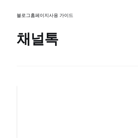
블로그
홈페이지
사용 가이드
채널톡
브
레
이
즈
마
케
팅