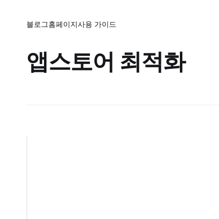
블로그
홈페이지
사용 가이드
앱스토어 최적화
앱
마
케
팅
A
S
O